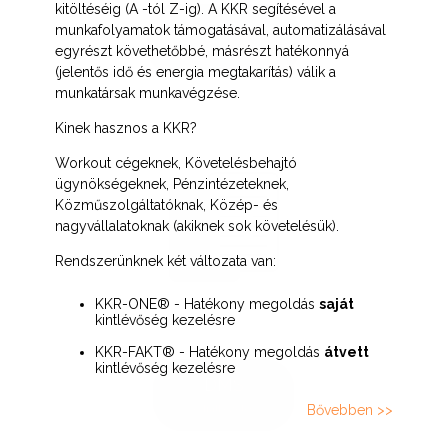
kitöltéséig (A -tól Z-ig). A KKR segítésével a
ERP
munkafolyamatok támogatásával, automatizálásával
egyrészt követhetőbbé, másrészt hatékonnyá
Vállalat irányítás
(jelentős idő és energia megtakarítás) válik a
munkatársak munkavégzése.
Kinek hasznos a KKR?
Workout cégeknek, Követelésbehajtó
ügynökségeknek, Pénzintézeteknek,
Közműszolgáltatóknak, Közép- és
nagyvállalatoknak (akiknek sok követelésük).
Rendszerünknek két változata van:
KKR-ONE® - Hatékony megoldás
saját
kintlévőség kezelésre
KKR-FAKT® - Hatékony megoldás
átvett
kintlévőség kezelésre
DMS
Bővebben >>
e-Iratkezelés