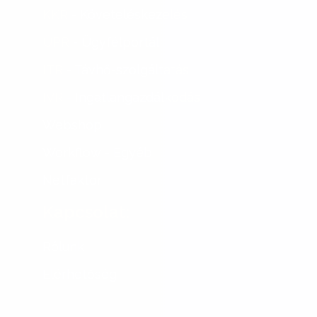
KKR
- Követeléskezelés
ÜPR
- Ügyfélportál
ITR
- Távhő-szolgáltatás
IVR
- Ingatlangazdálkodás
Webshop
Workflow
- Egyéb
Netfaktor
Kapcsolat:
Rólunk
Elérhetőség