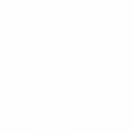
Céginfo:
Pannon Set Kft.
1999 -
2026
Cím:
1117 Fehérvári u. 24. IV./1
Telefon:
+36 1/789-0575
E-mail:
ps@ps.hu
Megoldásaink:
ERP
- Vállalat irányítás
PMS
- Gyártástervezés
DMS
- e-Iratkezelés