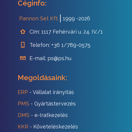
Céginfo:
Pannon Set Kft.
1999 -
2026
Cím:
1117 Fehérvári u. 24. IV./1
Telefon:
+36 1/789-0575
E-mail:
ps@ps.hu
Megoldásaink:
ERP
- Vállalat irányítás
PMS
- Gyártástervezés
DMS
- e-Iratkezelés
KKR
- Követeléskezelés