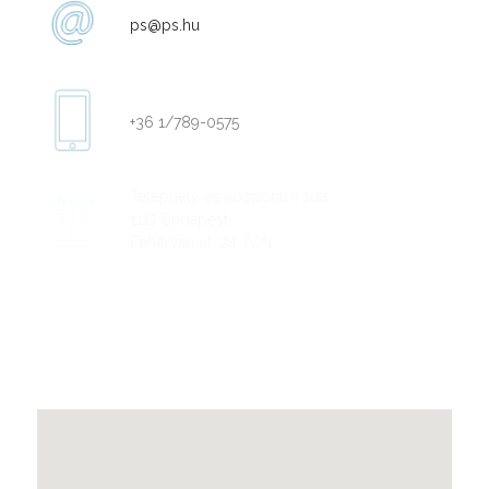
ps@ps.hu
+36 1/789-0575
Telephely és központi iroda:
1117 Budapest,
Fehérvári út. 24. IV/1.
Nyitvatartás:
munkanapokon 9-17 óra között