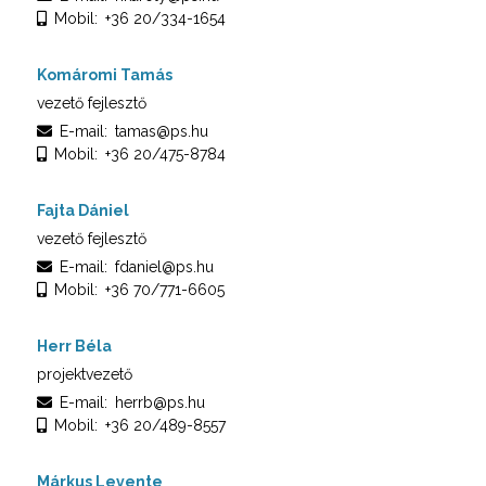
Mobil:
+36 20/334-1654
Komáromi Tamás
vezető fejlesztő
E-mail:
tamas@ps.hu
Mobil:
+36 20/475-8784
Fajta Dániel
vezető fejlesztő
E-mail:
fdaniel@ps.hu
Mobil:
+36 70/771-6605
Herr Béla
projektvezető
E-mail:
herrb@ps.hu
Mobil:
+36 20/489-8557
Márkus Levente