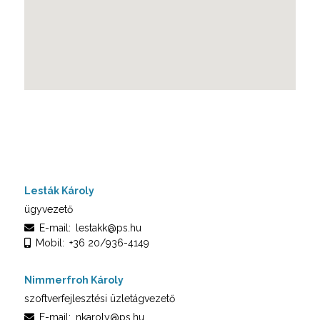
Lesták Károly
ügyvezető
E-mail:
lestakk@ps.hu
Mobil:
+36 20/936-4149
Nimmerfroh Károly
szoftverfejlesztési üzletágvezető
E-mail:
nkaroly@ps.hu